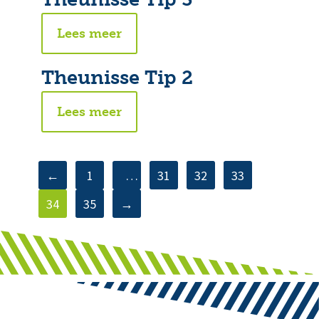
Lees meer
Theunisse Tip 2
Lees meer
←
1
…
31
32
33
34
35
→